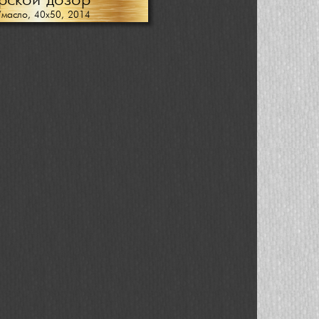
рской дозор
/масло, 40х50, 2014