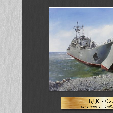
БДК - 02
холст/масло, 40х50