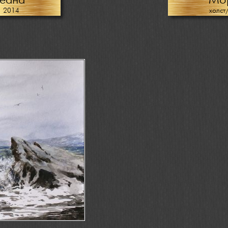
кеана
Мо
, 2014
холст