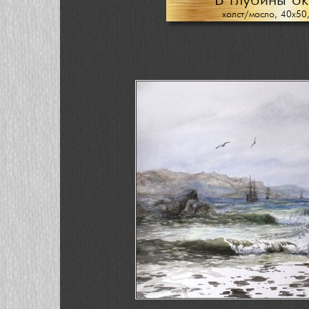
В глубины о
холст/масло, 40х50