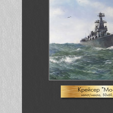
Крейсер "Мо
холст/масло, 50х60