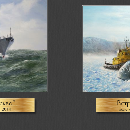
сква"
Встр
, 2014
холст