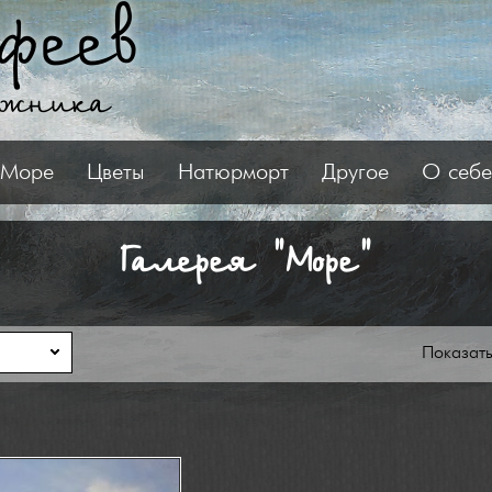
феев
ожника
Море
Цветы
Натюрморт
Другое
О себе
Галерея "Море"
Показат