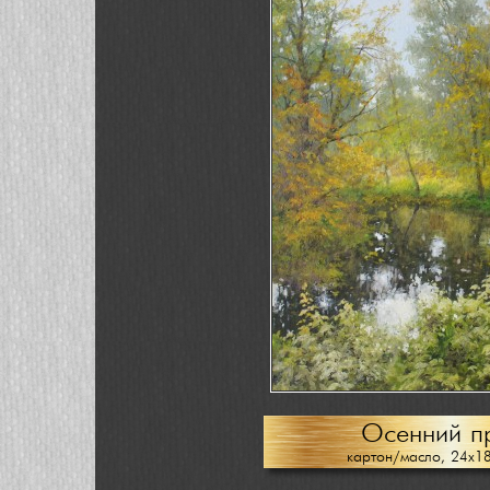
Осенний п
картон/масло, 24х1