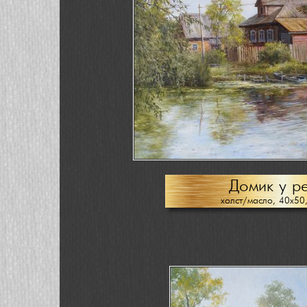
Домик у р
холст/масло, 40х50