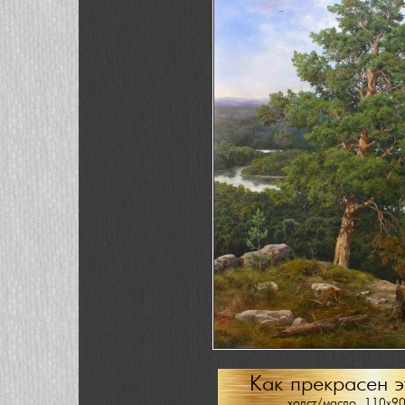
Как прекрасен э
холст/масло, 110х9