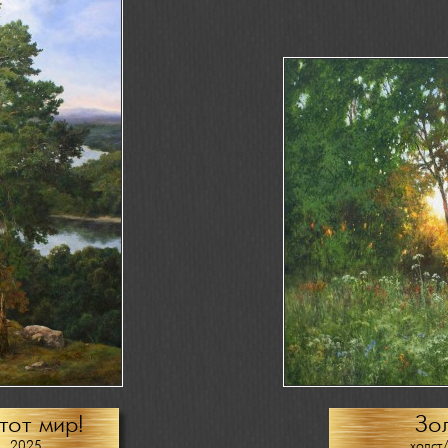
тот мир!
Зо
0, 2025
холст