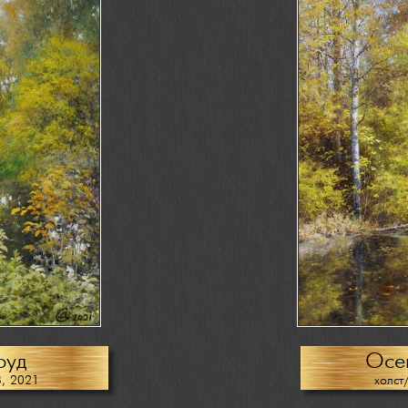
руд
Осе
8, 2021
холст