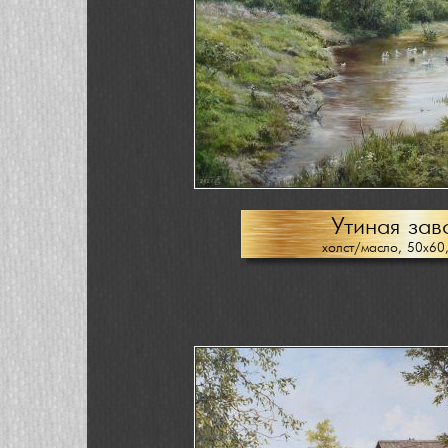
Утиная зав
холст/масло, 50х60