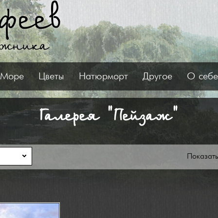
феев
ожника
Море
Цветы
Натюрморт
Другое
О себе
Галерея "Пейзаж"
Показат