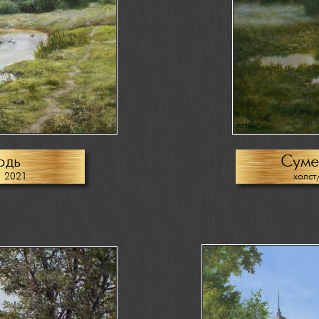
одь
Суме
, 2021
холст