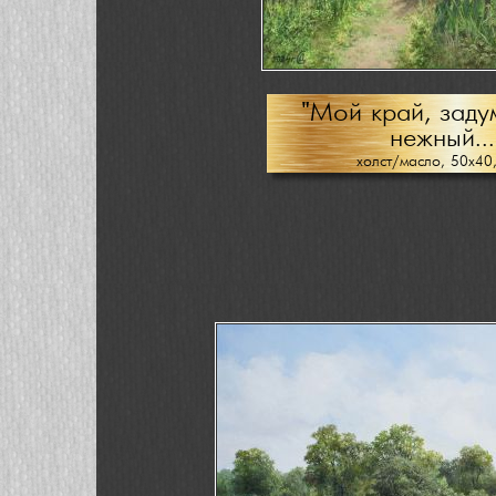
"Мой край, заду
нежный...
холст/масло, 50х40