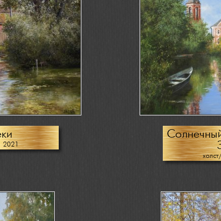
еки
Солнечный
, 2021
холст