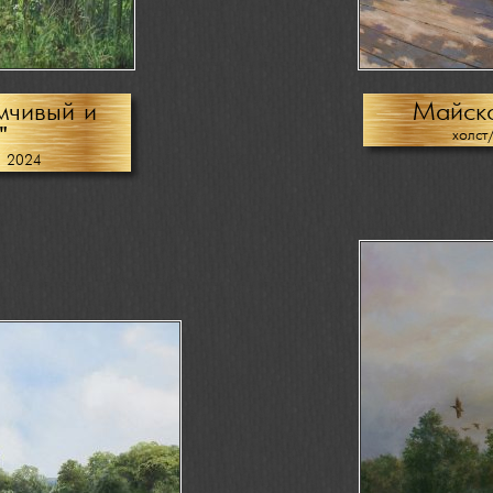
мчивый и
Майско
"
холст
, 2024