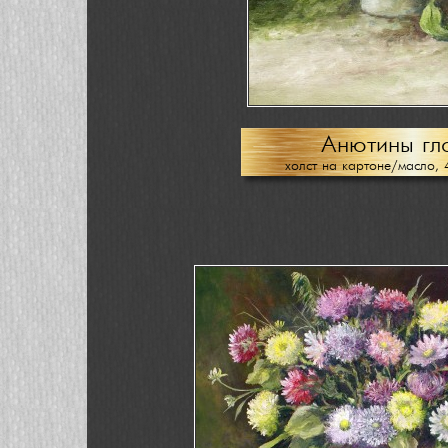
Анютины гл
холст на картоне/масло, 