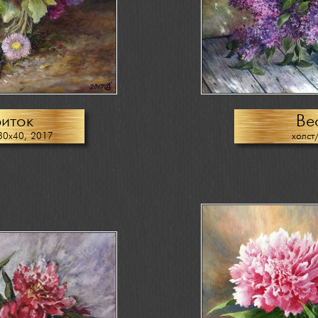
риток
Ве
30х40, 2017
холст