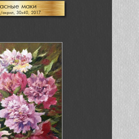
асные маки
/акрил, 30х40, 2017