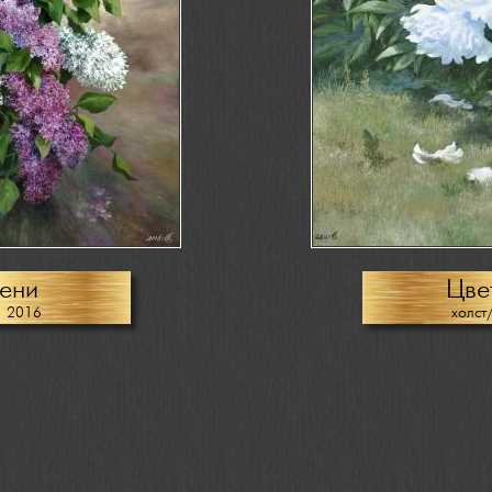
ени
Цве
, 2016
холст