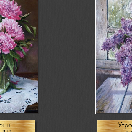
оны
Утро
, 2018
холст