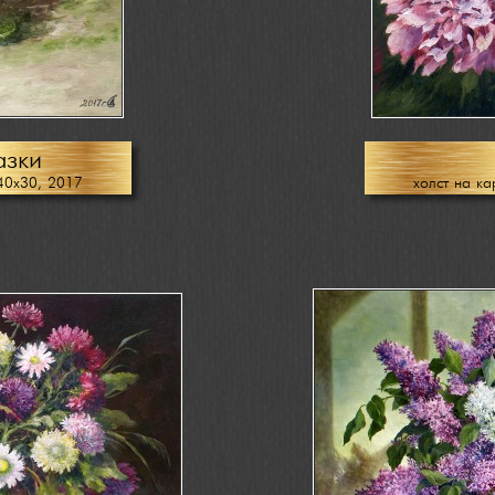
азки
40х30, 2017
холст на к