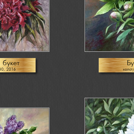
 букет
Бу
40, 2016
холст