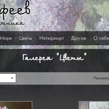
феев
ожника
Море
Цветы
Натюрморт
Другое
О себе
Галерея "Цветы"
Показат