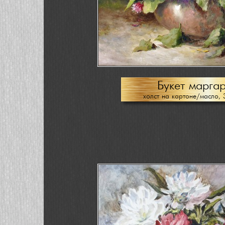
Букет марга
холст на картоне/масло, 