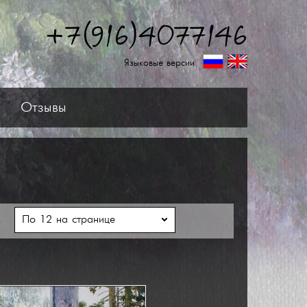
+7(916)4077146
Языковые версии
Отзывы
ь