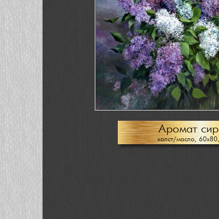
Аромат сир
холст/масло, 60х80